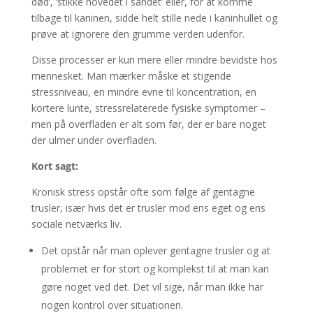
død’, ‘stikke hovedet i sandet’ eller, for at komme
tilbage til kaninen, sidde helt stille nede i kaninhullet og
prøve at ignorere den grumme verden udenfor.
Disse processer er kun mere eller mindre bevidste hos
mennesket. Man mærker måske et stigende
stressniveau, en mindre evne til koncentration, en
kortere lunte, stressrelaterede fysiske symptomer –
men på overfladen er alt som før, der er bare noget
der ulmer under overfladen.
Kort sagt:
Kronisk stress opstår ofte som følge af gentagne
trusler, især hvis det er trusler mod ens eget og ens
sociale netværks liv.
Det opstår når man oplever gentagne trusler og at
problemet er for stort og komplekst til at man kan
gøre noget ved det. Det vil sige, når man ikke har
nogen kontrol over situationen.