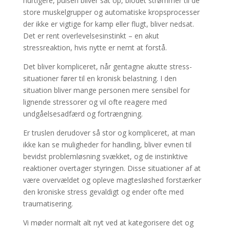
hurtigere, pulsen bliver sat op, blodet strømmer til de
store muskelgrupper og automatiske kropsprocesser
der ikke er vigtige for kamp eller flugt, bliver nedsat.
Det er rent overlevelsesinstinkt – en akut
stressreaktion, hvis nytte er nemt at forstå.
Det bliver kompliceret, når gentagne akutte stress-
situationer fører til en kronisk belastning. I den
situation bliver mange personen mere sensibel for
lignende stressorer og vil ofte reagere med
undgåelsesadfærd og fortrængning.
Er truslen derudover så stor og kompliceret, at man
ikke kan se muligheder for handling, bliver evnen til
bevidst problemløsning svækket, og de instinktive
reaktioner overtager styringen. Disse situationer af at
være overvældet og opleve magtesløshed forstærker
den kroniske stress gevaldigt og ender ofte med
traumatisering.
Vi møder normalt alt nyt ved at kategorisere det og