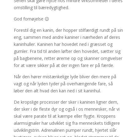
Serien skal gøre nytte hos mindre virksomheder i deres
omstilling til bæredygtighed.
God fornøjelse 😉
Forestil dig en kanin, der hopper stilfærdigt rundt på sin
eng, sammen med andre kaniner i nærheden af deres
kaninhuller. Kaninen har hovedet ned i græsset og
gumler. Fra tid til anden løfter den hovedet, sætter sig
på bagbenene, retter ørerne op og skanner omgivelser
for at være sikker på at der ingen fare er på færde.
Når den hører mistænkelige lyde bliver den mere på
vagt og når lyden tyder på overhængende fare, så
løber den alt hvad den kan ned i sit kaninhul.
De kropslige processer der sker i kaninen ligner dem,
der sker i de fleste dyr og også i os mennesker, når vi
skal være parate til at kæmpe eller flygte. Kroppens
alarmsignaler har udviklet sig fra menneskets tidligere
udviklingstrin. Adrenalinen pumper rundt, hjertet slår