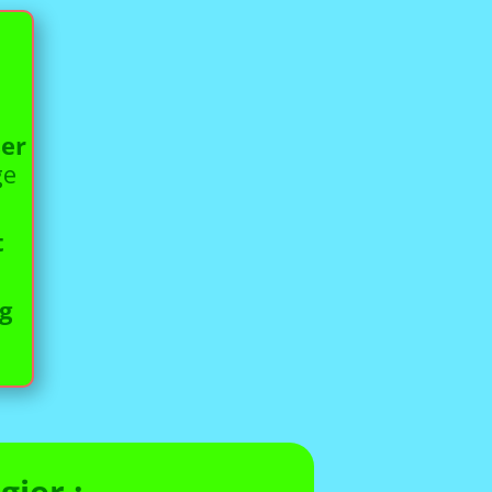
ser
ge
t
g
ier :