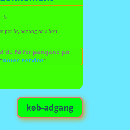
r år.
ms per år, adgang hele året
d du få for pengene på
“
Vores Service
“.
køb-adgang