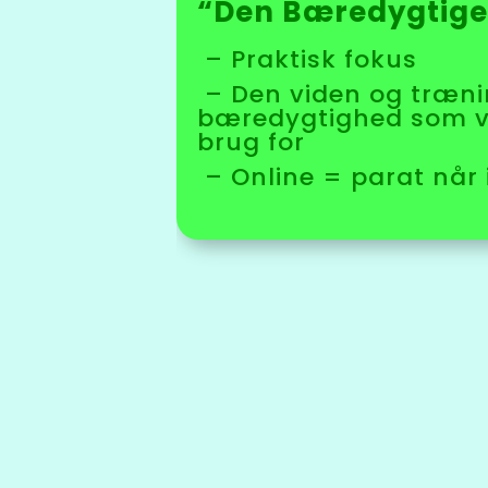
“Den Bæredygtige
– Praktisk fokus
– Den viden og træn
bæredygtighed som
brug for
– Online =
parat når i