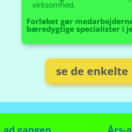
virksomhed.
Forløbet gør medarbejderne t
bæredygtige specialister i 
se de enkelte
n ad gangen
Års-