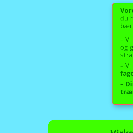
Vor
du h
bær
– Vi
og g
stra
– V
fag
– D
træ
Virk