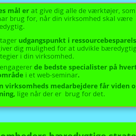
es mål er
at give dig alle de værktøjer, som
ar brug for, når din virksomhed skal være
edygtig.
 tager
udgangspunkt i ressourcebesparel
iver dig mulighed for at udvikle bæredygti
tegier i din virksomhed.
i engagerer
de bedste specialister på hver
område
i et web-seminar
.
in virksomheds medarbejdere får viden o
ning,
lige når der er brug for det.
somheders bæredygtige strateg