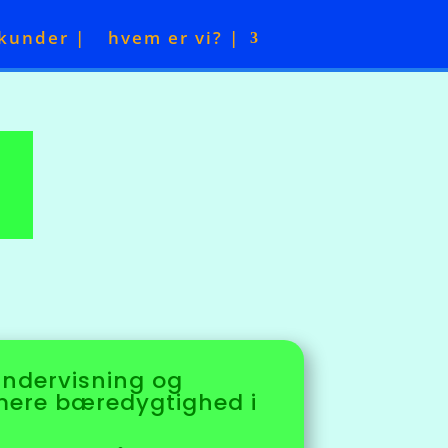
kunder |
hvem er vi? |
undervisning og
 mere bæredygtighed i