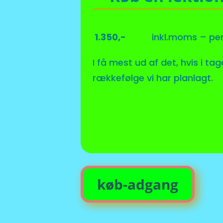
1.350
,-
inkl.moms – per
I få mest ud af det, hvis i tag
rækkefølge vi har planlagt.
køb-adgang