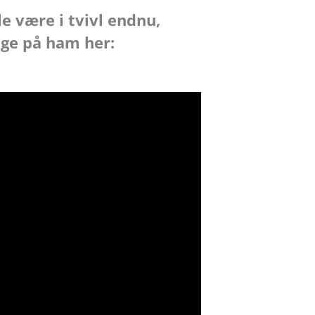
le være i tvivl endnu,
lige på ham her: