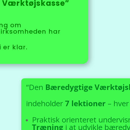
 Værktøjskasse”
ing om
virksomheden har
 er klar.
“Den
Bæredygtige Værktøjs
indeholder
7 lektioner
– hver
Praktisk orienteret undervisn
T
ræning
i at udvikle bæredyg