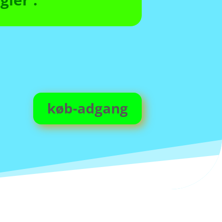
køb-adgang