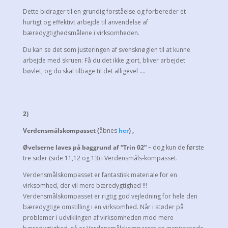
Dette bidrager til en grundig forståelse og forbereder et
hurtigt og effektivt arbejde til anvendelse af
bæredygtighedsmålene i virksomheden.
Du kan se det som justeringen af svensknøglen til at kunne
arbejde med skruen: Få du det ikke gjort, bliver arbejdet
bøvlet, og du skal tilbage til det alligevel ….
2)
Verdensmålskompasset (
åbnes
her
) ,
Øvelserne laves på baggrund af “Trin 02”
–
dog kun de første
tre sider (side 11,12 og 13)
i Verdensmåls-kompasset.
Verdensmålskompasset er fantastisk materiale for en
virksomhed, der vil mere bæredygtighed !!!
Verdensmålskompasset er rigtig god vejledning for hele den
bæredygtige omstilling i en virksomhed. Når i støder på
problemer i udviklingen af virksomheden mod mere