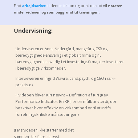
Find
arbejdsarket
til denne lektion og print den ud
til notater
under videoen og som baggrund til træningen.
Undervisning:
Underviseren er Anne Nedergård, mangeårig CSR og
bæredygtigheds-ansvarlig i et globalt firma og nu
bæredygtighedsansvarlig i et investeringsfirma, der investerer
i bæredygtige virksomheder.
Intervieweren er Ingrid Wawra, cand.psych. og CEO i csr-i-
praksis.dk
(I videoen bliver KPI nævnt – Definition af KPI (Key
Performance Indicator:
En KPI, er en målbar værdi, der
beskriver hvor effektiv en virksomhed er til at indfri
forretningskritiske målsætninger.
)
(Hvis videoen ikke starter med det
sammen, klik flere gange.)