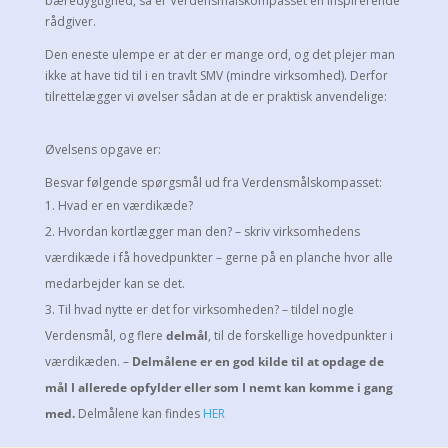
bæredygtighed, så er Verdensmålskompasset en inspirerende
rådgiver.
Den eneste ulempe er at der er mange ord, og det plejer man
ikke at have tid til i en travlt SMV (mindre virksomhed). Derfor
tilrettelægger vi øvelser sådan at de er praktisk anvendelige:
Øvelsens opgave er:
Besvar følgende spørgsmål ud fra Verdensmålskompasset:
Hvad er en værdikæde?
Hvordan kortlægger man den? – skriv virksomhedens
værdikæde i få hovedpunkter – gerne på en planche hvor alle
medarbejder kan se det.
Til hvad nytte er det for virksomheden? – tildel nogle
Verdensmål, og flere
delmål
, til de forskellige hovedpunkter i
værdikæden. –
Delmålene er en god kilde til at opdage de
mål I allerede opfylder eller som I nemt kan komme i gang
med.
Delmålene kan findes
HER