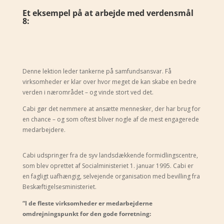
Et eksempel på at arbejde med verdensmål
8:
Denne lektion leder tankerne på samfundsansvar. Få
virksomheder er klar over hvor meget de kan skabe en bedre
verden i nærområdet – og vinde stort ved det.
Cabi gør det nemmere at ansætte mennesker, der har brug for
en chance – og som oftest bliver nogle af de mest engagerede
medarbejdere.
Cabi udspringer fra de syv landsdækkende formidlingscentre,
som blev oprettet af Socialministeriet 1. januar 1995. Cabi er
en fagligt uafhængig, selvejende organisation med bevilling fra
Beskæftigelsesministeriet.
“I
de fleste virksomheder er medarbejderne
omdrejningspunkt for den gode forretning: