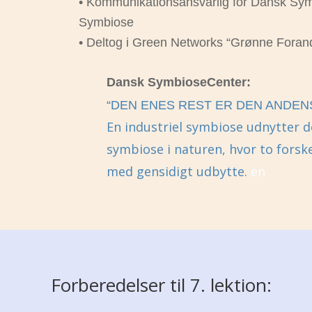
• Kommunikationsansvarlig for Dansk Sy
Symbiose
• Deltog i Green Networks “Grønne Foran
Dansk SymbioseCenter:
“D
EN ENES REST ER DEN ANDE
En industriel symbiose udnytter 
symbiose i naturen, hvor to forsk
med gensidigt udbytte.
en
Forberedelser til 7. lektion: