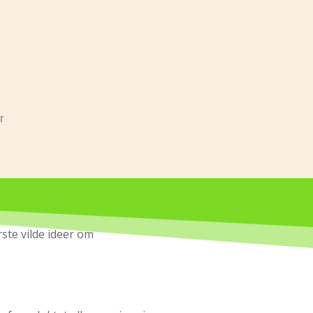
r
rste vilde ideer om