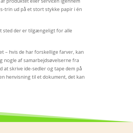
 af produktet eller servicen igennem
-trin ud på et stort stykke papir i én
sted der er tilgængeligt for alle
t – hvis de har forskellige farver, kan
rug nogle af samarbejdsøvelserne fra
 at skrive ide-sedler og tape dem på
en henvisning til et dokument, det kan