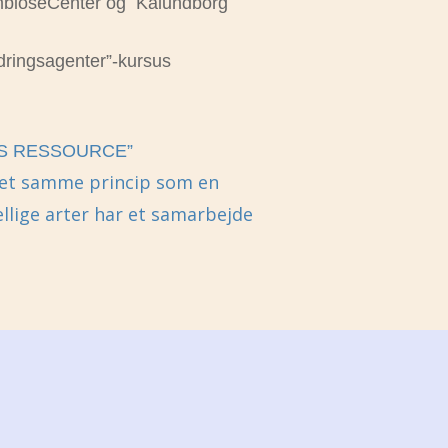
mbioseCenter og Kalundborg
dringsagenter”-kursus
NS RESSOURCE”
det samme princip som en
ellige arter har et samarbejde