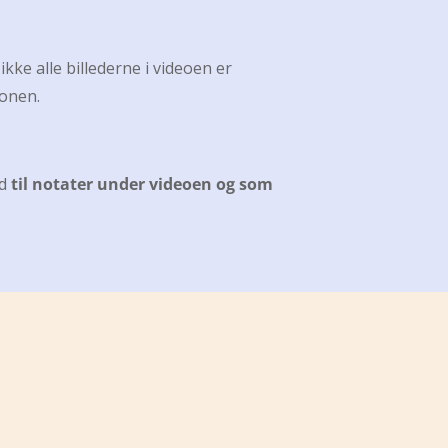
ikke alle billederne i videoen er
ionen.
ud
til notater under videoen og som