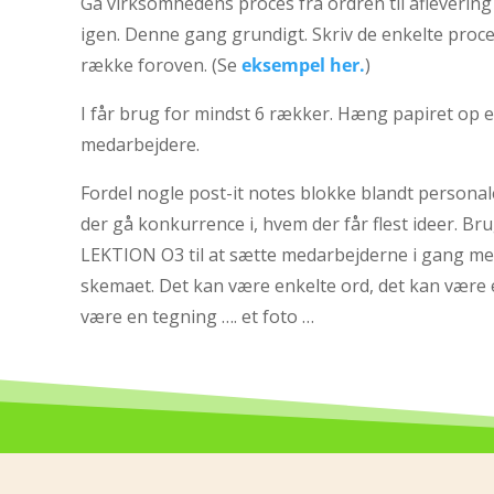
Gå virksomhedens proces fra ordren til aflevering
igen. Denne gang grundigt. Skriv de enkelte proces
række foroven. (Se
eksempel
her.
)
I får brug for mindst 6 rækker. Hæng papiret op et 
medarbejdere.
Fordel nogle post-it notes blokke blandt personale
der gå konkurrence i, hvem der får flest ideer. B
LEKTION O3 til at sætte medarbejderne i gang med
skemaet. Det kan være enkelte ord, det kan være 
være en tegning …. et foto …