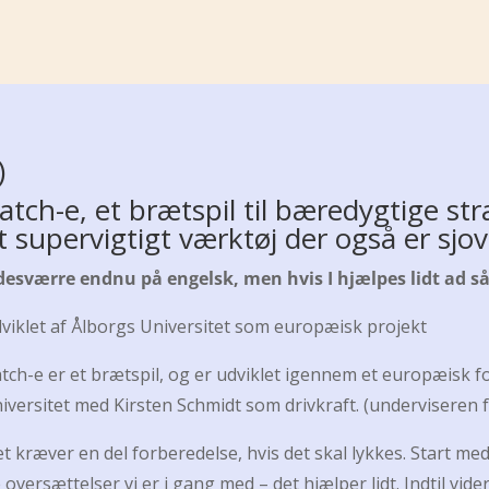
)
atch-e, et brætspil til bæredygtige str
t supervigtigt værktøj der også er sj
desværre endnu på engelsk, men hvis I hjælpes lidt ad så 
viklet af Ålborgs Universitet som europæisk projekt
tch-e er et brætspil, og er udviklet igennem et europæisk 
iversitet med Kirsten Schmidt som drivkraft. (underviseren fr
t kræver en del forberedelse, hvis det skal lykkes. Start med a
 oversættelser vi er i gang med – det hjælper lidt. Indtil vid