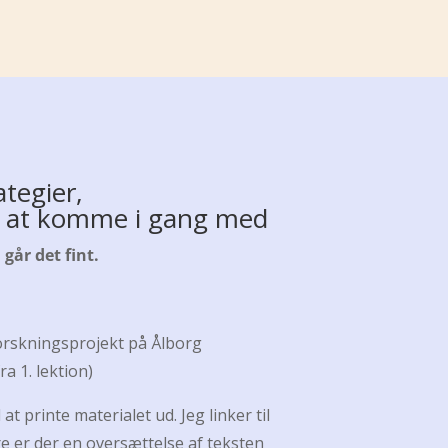
ategier,
ov at komme i gang med
går det fint.
forskningsprojekt på Ålborg
a 1. lektion)
t printe materialet ud. Jeg linker til
ere er der en oversættelse af teksten