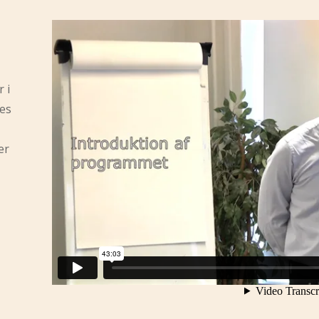
 i
des
er