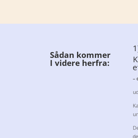
1
Sådan kommer
K
I videre herfra
:
e
– 
ud
Ka
un
De
de